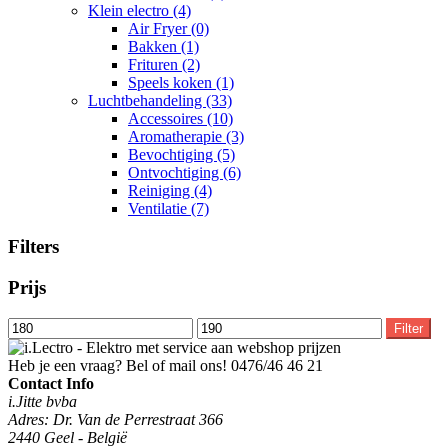
Klein electro
(4)
Air Fryer
(0)
Bakken
(1)
Frituren
(2)
Speels koken
(1)
Luchtbehandeling
(33)
Accessoires
(10)
Aromatherapie
(3)
Bevochtiging
(5)
Ontvochtiging
(6)
Reiniging
(4)
Ventilatie
(7)
Filters
Prijs
Min.
Max.
Filter
prijs
prijs
Heb je een vraag? Bel of mail ons!
0476/46 46 21
Contact Info
i.Jitte bvba
Adres: Dr. Van de Perrestraat 366
2440 Geel - België