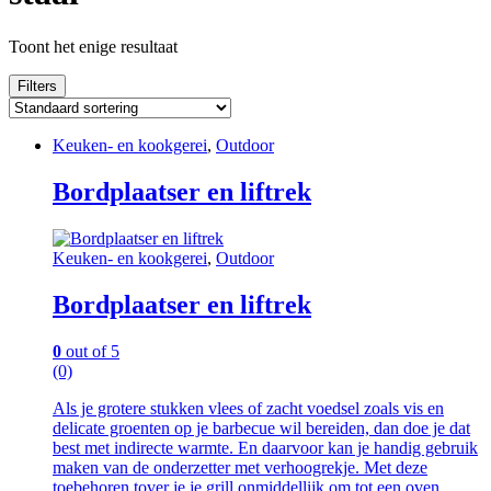
Toont het enige resultaat
Filters
Keuken- en kookgerei
,
Outdoor
Bordplaatser en liftrek
Keuken- en kookgerei
,
Outdoor
Bordplaatser en liftrek
0
out of 5
(0)
Als je grotere stukken vlees of zacht voedsel zoals vis en
delicate groenten op je barbecue wil bereiden, dan doe je dat
best met indirecte warmte. En daarvoor kan je handig gebruik
maken van de onderzetter met verhoogrekje. Met deze
toebehoren tover je je grill onmiddellijk om tot een oven