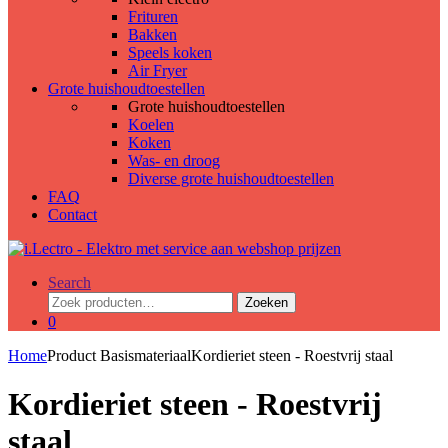
Frituren
Bakken
Speels koken
Air Fryer
Grote huishoudtoestellen
Grote huishoudtoestellen
Koelen
Koken
Was- en droog
Diverse grote huishoudtoestellen
FAQ
Contact
Search
Zoeken
Zoeken
naar:
0
Home
Product Basismateriaal
Kordieriet steen - Roestvrij staal
Kordieriet steen - Roestvrij
staal