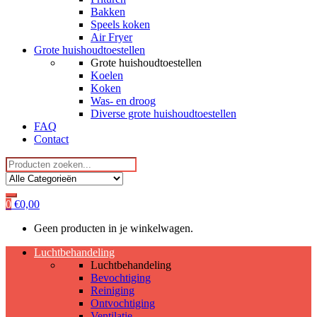
Bakken
Speels koken
Air Fryer
Grote huishoudtoestellen
Grote huishoudtoestellen
Koelen
Koken
Was- en droog
Diverse grote huishoudtoestellen
FAQ
Contact
Search
for:
0
€
0,00
Geen producten in je winkelwagen.
Luchtbehandeling
Luchtbehandeling
Bevochtiging
Reiniging
Ontvochtiging
Ventilatie