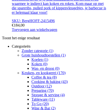
waarmee je indirect kan koken en roken. Kom maar op met
die spareribs, pulled pork of kippenvleugeltjes, je barbecue is
er helemaal klaar voor!
SKU: BergHOFF-2415496
€
184,00
Toevoegen aan winkelwagen
Toont het enige resultaat
Categorieën
Zonder categorie
(1)
Grote huishoudtoestellen
(1)
Koelen
(1)
Koken
(0)
Was- en droog
(0)
Keuken- en kookgerei
(170)
Coffee & tea
(8)
Cooking & baking
(43)
Outdoor
(12)
Preparing
(70)
Storage & serving
(4)
Tableware
(11)
To Go
(20)
Wine & Bar
(2)