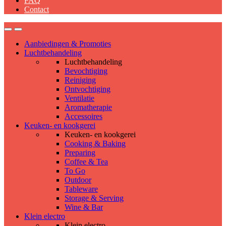
FAQ
Contact
Aanbiedingen & Promoties
Luchtbehandeling
Luchtbehandeling
Bevochtiging
Reiniging
Ontvochtiging
Ventilatie
Aromatherapie
Accessoires
Keuken- en kookgerei
Keuken- en kookgerei
Cooking & Baking
Preparing
Coffee & Tea
To Go
Outdoor
Tableware
Storage & Serving
Wine & Bar
Klein electro
Klein electro