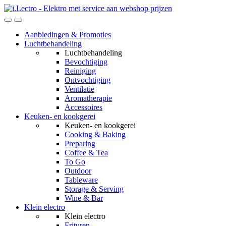
Skip
Skip
to
to
navigation
content
Aanbiedingen & Promoties
Luchtbehandeling
Luchtbehandeling
Bevochtiging
Reiniging
Ontvochtiging
Ventilatie
Aromatherapie
Accessoires
Keuken- en kookgerei
Keuken- en kookgerei
Cooking & Baking
Preparing
Coffee & Tea
To Go
Outdoor
Tableware
Storage & Serving
Wine & Bar
Klein electro
Klein electro
Frituren