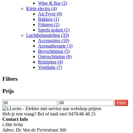
Wine & Bar
(2)
Klein electro
(4)
Air Fryer
(0)
Bakken
(1)
Frituren
(2)
Speels koken
(1)
Luchtbehandeling
(33)
Accessoires
(10)
Aromatherapie
(3)
Bevochtiging
(5)
Ontvochtiging
(6)
Reiniging
(4)
Ventilatie
(7)
Filters
Prijs
Min.
Max.
Filter
prijs
prijs
Heb je een vraag? Bel of mail ons!
0476/46 46 21
Contact Info
i.Jitte bvba
Adres: Dr. Van de Perrestraat 366