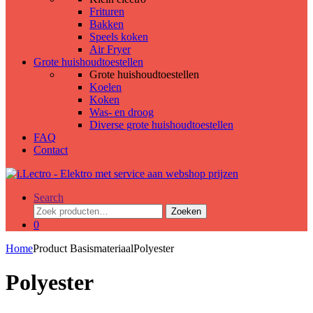
Frituren
Bakken
Speels koken
Air Fryer
Grote huishoudtoestellen
Grote huishoudtoestellen
Koelen
Koken
Was- en droog
Diverse grote huishoudtoestellen
FAQ
Contact
Search
Zoeken
Zoeken
naar:
0
Home
Product Basismateriaal
Polyester
Polyester