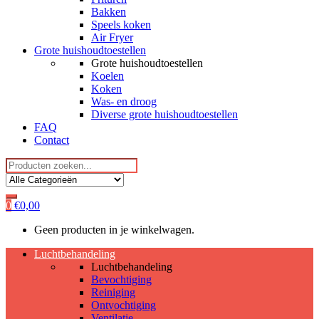
Bakken
Speels koken
Air Fryer
Grote huishoudtoestellen
Grote huishoudtoestellen
Koelen
Koken
Was- en droog
Diverse grote huishoudtoestellen
FAQ
Contact
Search
for:
0
€
0,00
Geen producten in je winkelwagen.
Luchtbehandeling
Luchtbehandeling
Bevochtiging
Reiniging
Ontvochtiging
Ventilatie