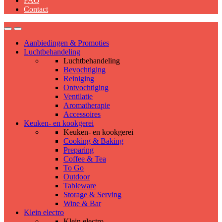
FAQ
Contact
Aanbiedingen & Promoties
Luchtbehandeling
Luchtbehandeling
Bevochtiging
Reiniging
Ontvochtiging
Ventilatie
Aromatherapie
Accessoires
Keuken- en kookgerei
Keuken- en kookgerei
Cooking & Baking
Preparing
Coffee & Tea
To Go
Outdoor
Tableware
Storage & Serving
Wine & Bar
Klein electro
Klein electro