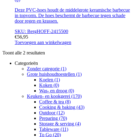
Deze PVC-hoes houdt de middelgrote keramische barbecue
in topvorm. De hoes beschermt de barbecue tegen schade
door regen en krassen.
SKU: BergHOFF-2415500
€
56,95
Toevoegen aan winkelwagen
Toont alle 2 resultaten
Categorieën
Zonder categorie
(1)
Grote huishoudtoestellen
(1)
Koelen
(1)
Koken
(0)
Was- en droog
(0)
Keuken- en kookgerei
(170)
Coffee & tea
(8)
Cooking & baking
(43)
Outdoor
(12)
Preparing
(70)
Storage & serving
(4)
Tableware
(11)
To Go
(20)