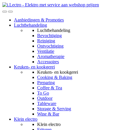
Skip
Skip
to
to
navigation
content
Aanbiedingen & Promoties
Luchtbehandeling
Luchtbehandeling
Bevochtiging
Reiniging
Ontvochtiging
Ventilatie
Aromatherapie
Accessoires
Keuken- en kookgerei
Keuken- en kookgerei
Cooking & Baking
Preparing
Coffee & Tea
To Go
Outdoor
Tableware
Storage & Serving
Wine & Bar
Klein electro
Klein electro
Frituren