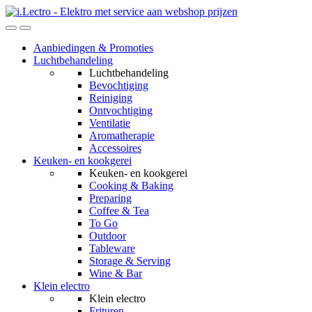
Skip
Skip
to
to
navigation
content
Aanbiedingen & Promoties
Luchtbehandeling
Luchtbehandeling
Bevochtiging
Reiniging
Ontvochtiging
Ventilatie
Aromatherapie
Accessoires
Keuken- en kookgerei
Keuken- en kookgerei
Cooking & Baking
Preparing
Coffee & Tea
To Go
Outdoor
Tableware
Storage & Serving
Wine & Bar
Klein electro
Klein electro
Frituren