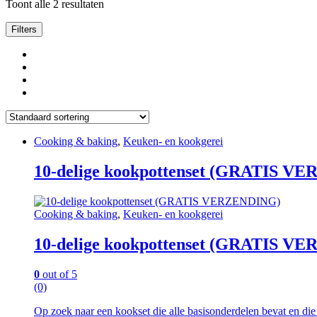
Toont alle 2 resultaten
Filters
Cooking & baking
,
Keuken- en kookgerei
10-delige kookpottenset (GRATIS V
Cooking & baking
,
Keuken- en kookgerei
10-delige kookpottenset (GRATIS V
0
out of 5
(0)
Op zoek naar een kookset die alle basisonderdelen bevat en die 