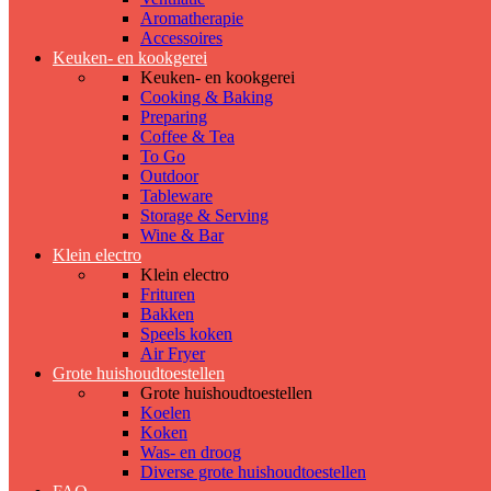
Aromatherapie
Accessoires
Keuken- en kookgerei
Keuken- en kookgerei
Cooking & Baking
Preparing
Coffee & Tea
To Go
Outdoor
Tableware
Storage & Serving
Wine & Bar
Klein electro
Klein electro
Frituren
Bakken
Speels koken
Air Fryer
Grote huishoudtoestellen
Grote huishoudtoestellen
Koelen
Koken
Was- en droog
Diverse grote huishoudtoestellen