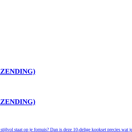
ERZENDING)
ERZENDING)
stijlvol staat op je fornuis? Dan is deze 10-delige kookset precies wat