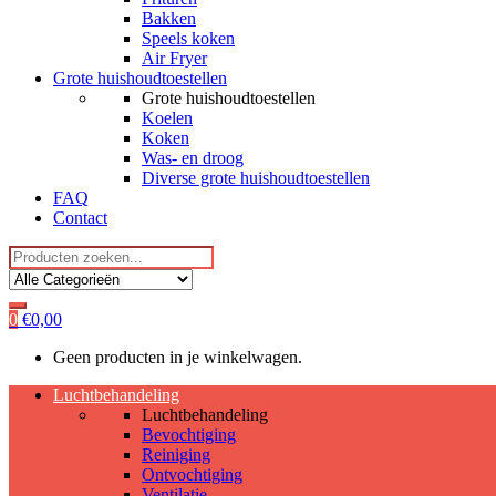
Bakken
Speels koken
Air Fryer
Grote huishoudtoestellen
Grote huishoudtoestellen
Koelen
Koken
Was- en droog
Diverse grote huishoudtoestellen
FAQ
Contact
Search
for:
0
€
0,00
Geen producten in je winkelwagen.
Luchtbehandeling
Luchtbehandeling
Bevochtiging
Reiniging
Ontvochtiging
Ventilatie