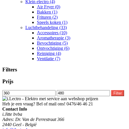
Klein electro
(4)
Air Fryer
(0)
Bakken
(1)
Frituren
(2)
Speels koken
(1)
Luchtbehandeling
(33)
Accessoires
(10)
Aromatherapie
(3)
Bevochtiging
(5)
Ontvochtiging
(6)
Reiniging
(4)
Ventilatie
(7)
Filters
Prijs
Min.
Max.
Filter
prijs
prijs
Heb je een vraag? Bel of mail ons!
0476/46 46 21
Contact Info
i.Jitte bvba
Adres: Dr. Van de Perrestraat 366
2440 Geel - België