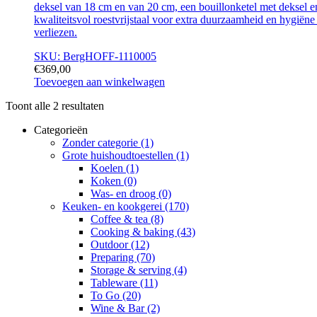
deksel van 18 cm en van 20 cm, een bouillonketel met deksel en
kwaliteitsvol roestvrijstaal voor extra duurzaamheid en hygiën
verliezen.
SKU: BergHOFF-1110005
€
369,00
Toevoegen aan winkelwagen
Toont alle 2 resultaten
Categorieën
Zonder categorie
(1)
Grote huishoudtoestellen
(1)
Koelen
(1)
Koken
(0)
Was- en droog
(0)
Keuken- en kookgerei
(170)
Coffee & tea
(8)
Cooking & baking
(43)
Outdoor
(12)
Preparing
(70)
Storage & serving
(4)
Tableware
(11)
To Go
(20)
Wine & Bar
(2)