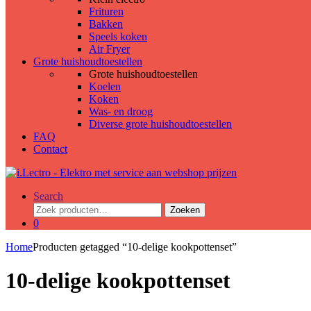
Frituren
Bakken
Speels koken
Air Fryer
Grote huishoudtoestellen
Grote huishoudtoestellen
Koelen
Koken
Was- en droog
Diverse grote huishoudtoestellen
FAQ
Contact
Search
Zoeken
Zoeken
naar:
0
Home
Producten getagged “10-delige kookpottenset”
10-delige kookpottenset