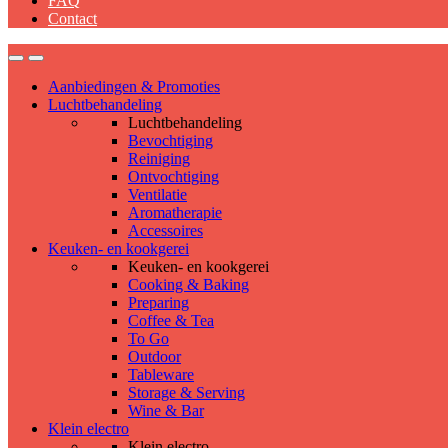
FAQ
Contact
Aanbiedingen & Promoties
Luchtbehandeling
Luchtbehandeling
Bevochtiging
Reiniging
Ontvochtiging
Ventilatie
Aromatherapie
Accessoires
Keuken- en kookgerei
Keuken- en kookgerei
Cooking & Baking
Preparing
Coffee & Tea
To Go
Outdoor
Tableware
Storage & Serving
Wine & Bar
Klein electro
Klein electro