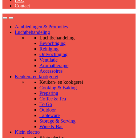
FAQ
Contact
Aanbiedingen & Promoties
Luchtbehandeling
Luchtbehandeling
Bevochtiging
Reiniging
Ontvochtiging
Ventilatie
Aromatherapie
Accessoires
Keuken- en kookgerei
Keuken- en kookgerei
Cooking & Baking
Preparing
Coffee & Tea
To Go
Outdoor
Tableware
Storage & Serving
Wine & Bar
Klein electro
Klein electro