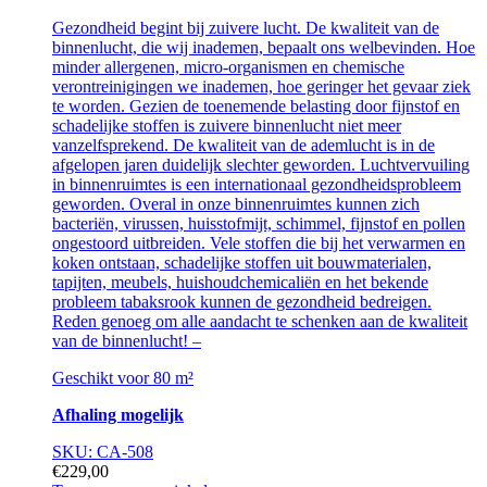
Gezondheid begint bij zuivere lucht. De kwaliteit van de
binnenlucht, die wij inademen, bepaalt ons welbevinden. Hoe
minder allergenen, micro-organismen en chemische
verontreinigingen we inademen, hoe geringer het gevaar ziek
te worden. Gezien de toenemende belasting door fijnstof en
schadelijke stoffen is zuivere binnenlucht niet meer
vanzelfsprekend. De kwaliteit van de ademlucht is in de
afgelopen jaren duidelijk slechter geworden. Luchtvervuiling
in binnenruimtes is een internationaal gezondheidsprobleem
geworden. Overal in onze binnenruimtes kunnen zich
bacteriën, virussen, huisstofmijt, schimmel, fijnstof en pollen
ongestoord uitbreiden. Vele stoffen die bij het verwarmen en
koken ontstaan, schadelijke stoffen uit bouwmaterialen,
tapijten, meubels, huishoudchemicaliën en het bekende
probleem tabaksrook kunnen de gezondheid bedreigen.
Reden genoeg om alle aandacht te schenken aan de kwaliteit
van de binnenlucht! –
Geschikt voor 80 m²
Afhaling mogelijk
SKU: CA-508
€
229,00