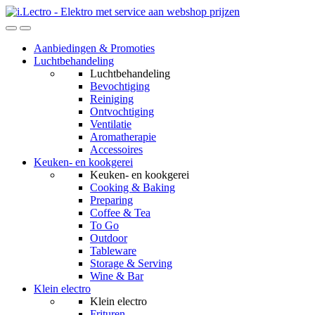
Skip
Skip
to
to
navigation
content
Aanbiedingen & Promoties
Luchtbehandeling
Luchtbehandeling
Bevochtiging
Reiniging
Ontvochtiging
Ventilatie
Aromatherapie
Accessoires
Keuken- en kookgerei
Keuken- en kookgerei
Cooking & Baking
Preparing
Coffee & Tea
To Go
Outdoor
Tableware
Storage & Serving
Wine & Bar
Klein electro
Klein electro
Frituren