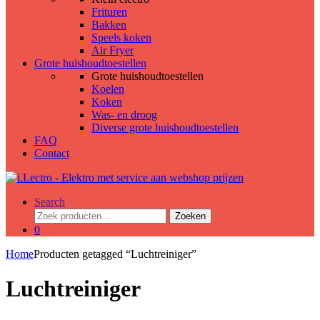
Frituren
Bakken
Speels koken
Air Fryer
Grote huishoudtoestellen
Grote huishoudtoestellen
Koelen
Koken
Was- en droog
Diverse grote huishoudtoestellen
FAQ
Contact
Search
Zoeken
Zoeken
naar:
0
Home
Producten getagged “Luchtreiniger”
Luchtreiniger