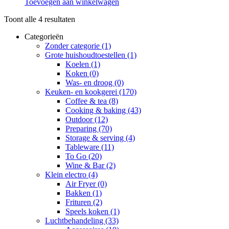
Toevoegen aan winkelwagen
Toont alle 4 resultaten
Categorieën
Zonder categorie
(1)
Grote huishoudtoestellen
(1)
Koelen
(1)
Koken
(0)
Was- en droog
(0)
Keuken- en kookgerei
(170)
Coffee & tea
(8)
Cooking & baking
(43)
Outdoor
(12)
Preparing
(70)
Storage & serving
(4)
Tableware
(11)
To Go
(20)
Wine & Bar
(2)
Klein electro
(4)
Air Fryer
(0)
Bakken
(1)
Frituren
(2)
Speels koken
(1)
Luchtbehandeling
(33)