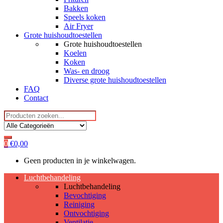
Bakken
Speels koken
Air Fryer
Grote huishoudtoestellen
Grote huishoudtoestellen
Koelen
Koken
Was- en droog
Diverse grote huishoudtoestellen
FAQ
Contact
Search
for:
0
€
0,00
Geen producten in je winkelwagen.
Luchtbehandeling
Luchtbehandeling
Bevochtiging
Reiniging
Ontvochtiging
Ventilatie