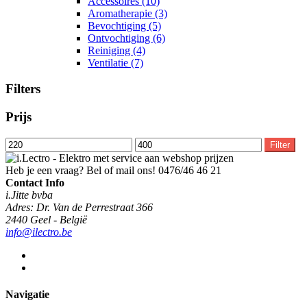
Accessoires
(10)
Aromatherapie
(3)
Bevochtiging
(5)
Ontvochtiging
(6)
Reiniging
(4)
Ventilatie
(7)
Filters
Prijs
Min.
Max.
Filter
prijs
prijs
Heb je een vraag? Bel of mail ons!
0476/46 46 21
Contact Info
i.Jitte bvba
Adres: Dr. Van de Perrestraat 366
2440 Geel - België
info@ilectro.be
Navigatie