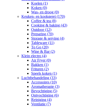
Koelen
(1)
Koken
(0)
Was- en droog
(0)
Keuken- en kookgerei
(170)
Coffee & tea
(8)
Cooking & baking
(43)
Outdoor
(12)
Preparing
(70)
Storage & serving
(4)
Tableware
(11)
To Go
(20)
Wine & Bar
(2)
Klein electro
(4)
Air Fryer
(0)
Bakken
(1)
Frituren
(2)
Speels koken
(1)
Luchtbehandeling
(33)
Accessoires
(10)
Aromatherapie
(3)
Bevochtiging
(5)
Ontvochtiging
(6)
Reiniging
(4)
Ventilatie
(7)