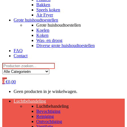
Bakken
Speels koken
Air Fryer
Grote huishoudtoestellen
Grote huishoudtoestellen
Koelen
Koken
Was- en droog
Diverse grote huishoudtoestellen
FAQ
Contact
Search
for:
0
€
0,00
Geen producten in je winkelwagen.
Luchtbehandeling
Luchtbehandeling
Bevochtiging
Reiniging
Ontvochtiging
Ventilatie