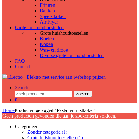
Frituren
Bakken
Speels koken
Air Fryer
Grote huishoudtoestellen
Grote huishoudtoestellen
Koelen
Koken
Was- en droog
Diverse grote huishoudtoestellen
FAQ
Contact
Search
Zoeken
Zoeken
naar:
0
Home
Producten getagged “Pasta- en rijstkoker”
Geen producten gevonden die aan je zoekcriteria voldoen.
Categorieën
Zonder categorie
(1)
Grote huishoudtoestellen
(1)