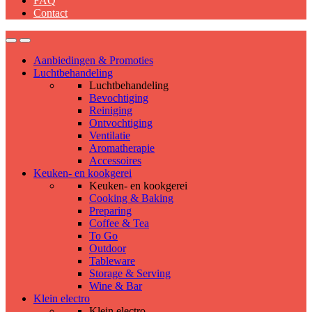
FAQ
Contact
Aanbiedingen & Promoties
Luchtbehandeling
Luchtbehandeling
Bevochtiging
Reiniging
Ontvochtiging
Ventilatie
Aromatherapie
Accessoires
Keuken- en kookgerei
Keuken- en kookgerei
Cooking & Baking
Preparing
Coffee & Tea
To Go
Outdoor
Tableware
Storage & Serving
Wine & Bar
Klein electro
Klein electro