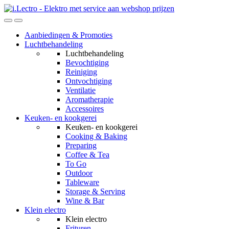
Skip
Skip
to
to
navigation
content
Aanbiedingen & Promoties
Luchtbehandeling
Luchtbehandeling
Bevochtiging
Reiniging
Ontvochtiging
Ventilatie
Aromatherapie
Accessoires
Keuken- en kookgerei
Keuken- en kookgerei
Cooking & Baking
Preparing
Coffee & Tea
To Go
Outdoor
Tableware
Storage & Serving
Wine & Bar
Klein electro
Klein electro
Frituren