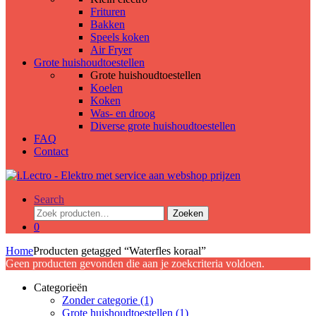
Frituren
Bakken
Speels koken
Air Fryer
Grote huishoudtoestellen
Grote huishoudtoestellen
Koelen
Koken
Was- en droog
Diverse grote huishoudtoestellen
FAQ
Contact
Search
Zoeken
Zoeken
naar:
0
Home
Producten getagged “Waterfles koraal”
Geen producten gevonden die aan je zoekcriteria voldoen.
Categorieën
Zonder categorie
(1)
Grote huishoudtoestellen
(1)