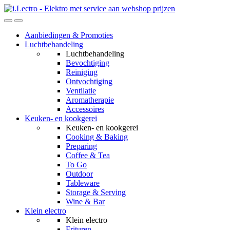
Skip
Skip
to
to
navigation
content
Aanbiedingen & Promoties
Luchtbehandeling
Luchtbehandeling
Bevochtiging
Reiniging
Ontvochtiging
Ventilatie
Aromatherapie
Accessoires
Keuken- en kookgerei
Keuken- en kookgerei
Cooking & Baking
Preparing
Coffee & Tea
To Go
Outdoor
Tableware
Storage & Serving
Wine & Bar
Klein electro
Klein electro
Frituren