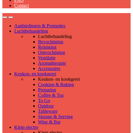
FAQ
Contact
Aanbiedingen & Promoties
Luchtbehandeling
Luchtbehandeling
Bevochtiging
Reiniging
Ontvochtiging
Ventilatie
Aromatherapie
Accessoires
Keuken- en kookgerei
Keuken- en kookgerei
Cooking & Baking
Preparing
Coffee & Tea
To Go
Outdoor
Tableware
Storage & Serving
Wine & Bar
Klein electro
Klein electro