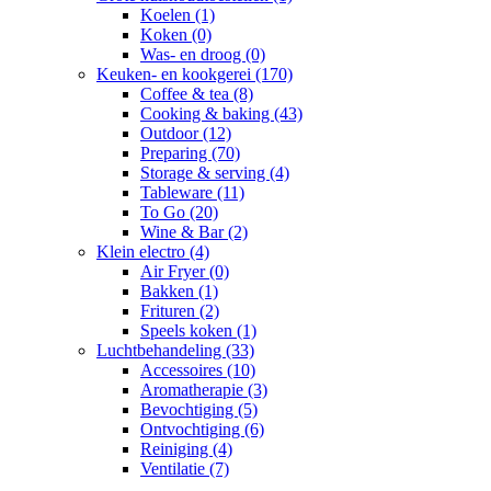
Koelen
(1)
Koken
(0)
Was- en droog
(0)
Keuken- en kookgerei
(170)
Coffee & tea
(8)
Cooking & baking
(43)
Outdoor
(12)
Preparing
(70)
Storage & serving
(4)
Tableware
(11)
To Go
(20)
Wine & Bar
(2)
Klein electro
(4)
Air Fryer
(0)
Bakken
(1)
Frituren
(2)
Speels koken
(1)
Luchtbehandeling
(33)
Accessoires
(10)
Aromatherapie
(3)
Bevochtiging
(5)
Ontvochtiging
(6)
Reiniging
(4)
Ventilatie
(7)