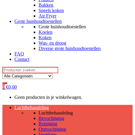
Bakken
Speels koken
Air Fryer
Grote huishoudtoestellen
Grote huishoudtoestellen
Koelen
Koken
Was- en droog
Diverse grote huishoudtoestellen
FAQ
Contact
Search
for:
0
€
0,00
Geen producten in je winkelwagen.
Luchtbehandeling
Luchtbehandeling
Bevochtiging
Reiniging
Ontvochtiging
Ventilatie