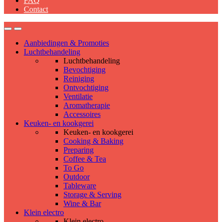
FAQ
Contact
Aanbiedingen & Promoties
Luchtbehandeling
Luchtbehandeling
Bevochtiging
Reiniging
Ontvochtiging
Ventilatie
Aromatherapie
Accessoires
Keuken- en kookgerei
Keuken- en kookgerei
Cooking & Baking
Preparing
Coffee & Tea
To Go
Outdoor
Tableware
Storage & Serving
Wine & Bar
Klein electro
Klein electro