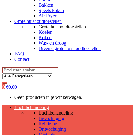
Bakken
Speels koken
Air Fryer
Grote huishoudtoestellen
Grote huishoudtoestellen
Koelen
Koken
Was- en droog
Diverse grote huishoudtoestellen
FAQ
Contact
Search
for:
0
€
0,00
Geen producten in je winkelwagen.
Luchtbehandeling
Luchtbehandeling
Bevochtiging
Reiniging
Ontvochtiging
Ventilatie