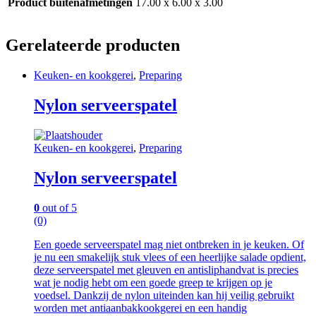
Product buitenafmetingen
17.00 x 6.00 x 3.00
Gerelateerde producten
Keuken- en kookgerei
,
Preparing
Nylon serveerspatel
Keuken- en kookgerei
,
Preparing
Nylon serveerspatel
0
out of 5
(0)
Een goede serveerspatel mag niet ontbreken in je keuken. Of
je nu een smakelijk stuk vlees of een heerlijke salade opdient,
deze serveerspatel met gleuven en antisliphandvat is precies
wat je nodig hebt om een goede greep te krijgen op je
voedsel. Dankzij de nylon uiteinden kan hij veilig gebruikt
worden met antiaanbakkookgerei en een handig