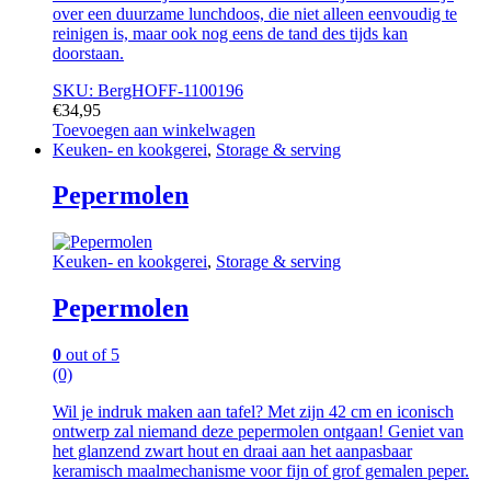
over een duurzame lunchdoos, die niet alleen eenvoudig te
reinigen is, maar ook nog eens de tand des tijds kan
doorstaan.
SKU: BergHOFF-1100196
€
34,95
Toevoegen aan winkelwagen
Keuken- en kookgerei
,
Storage & serving
Pepermolen
Keuken- en kookgerei
,
Storage & serving
Pepermolen
0
out of 5
(0)
Wil je indruk maken aan tafel? Met zijn 42 cm en iconisch
ontwerp zal niemand deze pepermolen ontgaan! Geniet van
het glanzend zwart hout en draai aan het aanpasbaar
keramisch maalmechanisme voor fijn of grof gemalen peper.