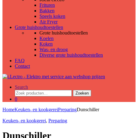
Frituren
Bakken
Speels koken
Air Fryer
Grote huishoudtoestellen
Grote huishoudtoestellen
Koelen
Koken
Was- en droog
Diverse grote huishoudtoestellen
FAQ
Contact
Search
Zoeken
Zoeken
naar:
0
Home
Keuken- en kookgerei
Preparing
Dunschiller
Keuken- en kookgerei
,
Preparing
Dunschiller