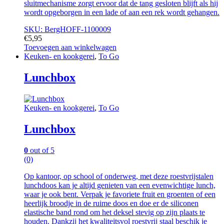
sluitmechanisme zorgt ervoor dat de tang gesloten blijft als hij
wordt opgeborgen in een lade of aan een rek wordt gehangen.
SKU: BergHOFF-1100009
€
5,95
Toevoegen aan winkelwagen
Keuken- en kookgerei
,
To Go
Lunchbox
Keuken- en kookgerei
,
To Go
Lunchbox
0
out of 5
(0)
Op kantoor, op school of onderweg, met deze roestvrijstalen
lunchdoos kan je altijd genieten van een evenwichtige lunch,
waar je ook bent. Verpak je favoriete fruit en groenten of een
heerlijk broodje in de ruime doos en doe er de siliconen
elastische band rond om het deksel stevig op zijn plaats te
houden. Dankzij het kwaliteitsvol roestvrij staal beschik je