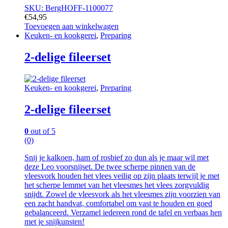
SKU: BergHOFF-1100077
€
54,95
Toevoegen aan winkelwagen
Keuken- en kookgerei
,
Preparing
2-delige fileerset
Keuken- en kookgerei
,
Preparing
2-delige fileerset
0
out of 5
(0)
Snij je kalkoen, ham of rosbief zo dun als je maar wil met
deze Leo voorsnijset. De twee scherpe pinnen van de
vleesvork houden het vlees veilig op zijn plaats terwijl je met
het scherpe lemmet van het vleesmes het vlees zorgvuldig
snijdt. Zowel de vleesvork als het vleesmes zijn voorzien van
een zacht handvat, comfortabel om vast te houden en goed
gebalanceerd. Verzamel iedereen rond de tafel en verbaas hen
met je snijkunsten!