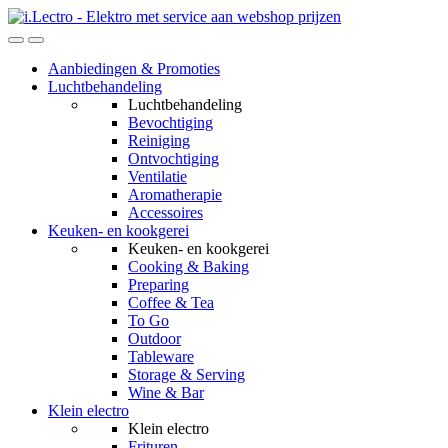
Skip
Skip
to
to
navigation
content
Aanbiedingen & Promoties
Luchtbehandeling
Luchtbehandeling
Bevochtiging
Reiniging
Ontvochtiging
Ventilatie
Aromatherapie
Accessoires
Keuken- en kookgerei
Keuken- en kookgerei
Cooking & Baking
Preparing
Coffee & Tea
To Go
Outdoor
Tableware
Storage & Serving
Wine & Bar
Klein electro
Klein electro
Frituren