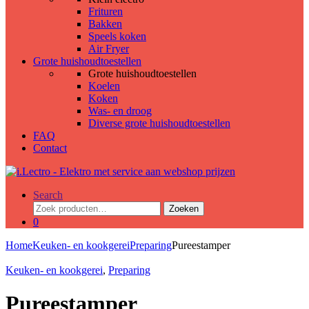
Frituren
Bakken
Speels koken
Air Fryer
Grote huishoudtoestellen
Grote huishoudtoestellen
Koelen
Koken
Was- en droog
Diverse grote huishoudtoestellen
FAQ
Contact
Search
Zoeken
Zoeken
naar:
0
Home
Keuken- en kookgerei
Preparing
Pureestamper
Keuken- en kookgerei
,
Preparing
Pureestamper