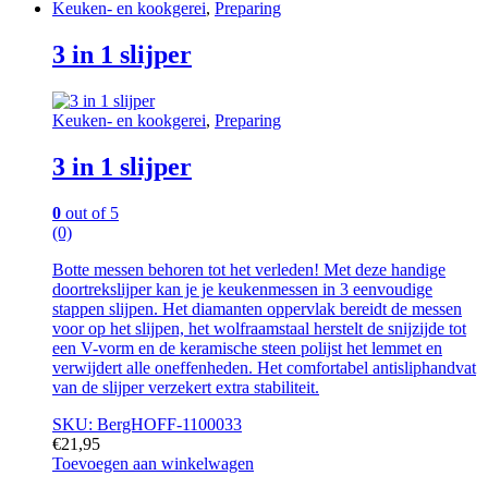
Keuken- en kookgerei
,
Preparing
3 in 1 slijper
Keuken- en kookgerei
,
Preparing
3 in 1 slijper
0
out of 5
(0)
Botte messen behoren tot het verleden! Met deze handige
doortrekslijper kan je je keukenmessen in 3 eenvoudige
stappen slijpen. Het diamanten oppervlak bereidt de messen
voor op het slijpen, het wolfraamstaal herstelt de snijzijde tot
een V-vorm en de keramische steen polijst het lemmet en
verwijdert alle oneffenheden. Het comfortabel antisliphandvat
van de slijper verzekert extra stabiliteit.
SKU: BergHOFF-1100033
€
21,95
Toevoegen aan winkelwagen