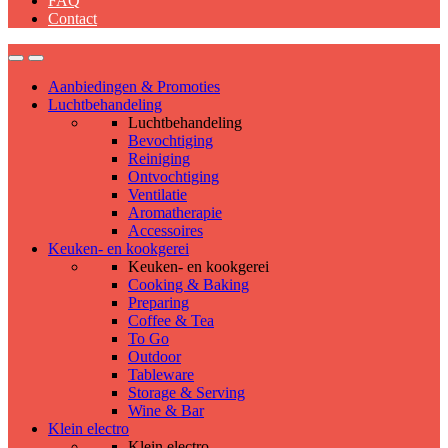
FAQ
Contact
Aanbiedingen & Promoties
Luchtbehandeling
Luchtbehandeling
Bevochtiging
Reiniging
Ontvochtiging
Ventilatie
Aromatherapie
Accessoires
Keuken- en kookgerei
Keuken- en kookgerei
Cooking & Baking
Preparing
Coffee & Tea
To Go
Outdoor
Tableware
Storage & Serving
Wine & Bar
Klein electro
Klein electro