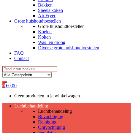
Bakken
Speels koken
Air Fryer
Grote huishoudtoestellen
Grote huishoudtoestellen
Koelen
Koken
Was- en droog
Diverse grote huishoudtoestellen
FAQ
Contact
Search
for:
0
€
0,00
Geen producten in je winkelwagen.
Luchtbehandeling
Luchtbehandeling
Bevochtiging
Reiniging
Ontvochtiging
Ventilatie