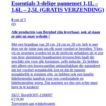
Essentials 3-delige pannenset 1,1L –
1,6L – 2,5L (GRATIS VERZENDING)
0
out of 5
(0)
Alle producten van Berghof zijn leverbaar, ook al staan
ze niet op onze website !
Met een braadpan van 20 cm, 24 cm en 28 cm, heb je met
deze set de juiste pan om elk soort voedsel te bereiden. Vlees,
vis en groenten worden tot in de perfectie gebakken als je een
van deze aluminium braadpannen tevoorschijn haalt die
geschikt zijn voor alle fornuizen, zelfs inductie. Ze hebben
niet alleen een hoogwaardige antiaanbaklaag die garandeert
dat het voedsel gemakkelijk lost en dat de pannen
gemakkelijk te reinigen zijn, ze hebben ook een handig
hittebestendig handvat voor een comfortabele en
hittebestendige greep. Dat noemen we dus een echte must
have in je keuken!
SKU: BergHOFF-1100097
€
119,00
Toevoegen aan winkelwagen