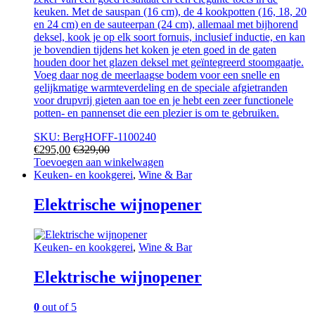
keuken. Met de sauspan (16 cm), de 4 kookpotten (16, 18, 20
en 24 cm) en de sauteerpan (24 cm), allemaal met bijhorend
deksel, kook je op elk soort fornuis, inclusief inductie, en kan
je bovendien tijdens het koken je eten goed in de gaten
houden door het glazen deksel met geïntegreerd stoomgaatje.
Voeg daar nog de meerlaagse bodem voor een snelle en
gelijkmatige warmteverdeling en de speciale afgietranden
voor drupvrij gieten aan toe en je hebt een zeer functionele
potten- en pannenset die een plezier is om te gebruiken.
SKU: BergHOFF-1100240
€
295,00
€
329,00
Toevoegen aan winkelwagen
Keuken- en kookgerei
,
Wine & Bar
Elektrische wijnopener
Keuken- en kookgerei
,
Wine & Bar
Elektrische wijnopener
0
out of 5