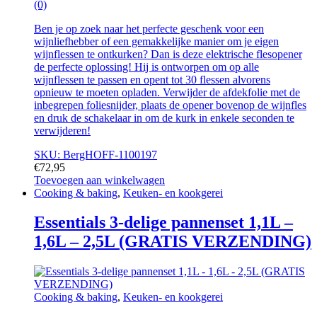
(0)
Ben je op zoek naar het perfecte geschenk voor een
wijnliefhebber of een gemakkelijke manier om je eigen
wijnflessen te ontkurken? Dan is deze elektrische flesopener
de perfecte oplossing! Hij is ontworpen om op alle
wijnflessen te passen en opent tot 30 flessen alvorens
opnieuw te moeten opladen. Verwijder de afdekfolie met de
inbegrepen foliesnijder, plaats de opener bovenop de wijnfles
en druk de schakelaar in om de kurk in enkele seconden te
verwijderen!
SKU: BergHOFF-1100197
€
72,95
Toevoegen aan winkelwagen
Cooking & baking
,
Keuken- en kookgerei
Essentials 3-delige pannenset 1,1L –
1,6L – 2,5L (GRATIS VERZENDING)
Cooking & baking
,
Keuken- en kookgerei