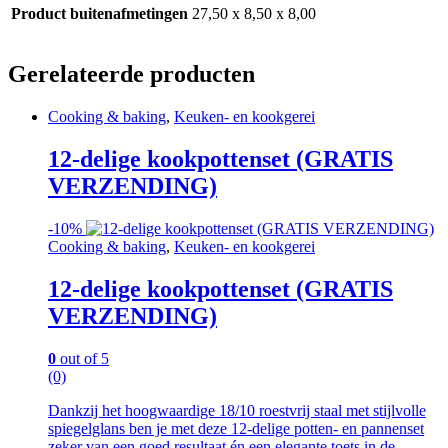
Product buitenafmetingen
27,50 x 8,50 x 8,00
Gerelateerde producten
Cooking & baking
,
Keuken- en kookgerei
12-delige kookpottenset (GRATIS
VERZENDING)
-
10%
Cooking & baking
,
Keuken- en kookgerei
12-delige kookpottenset (GRATIS
VERZENDING)
0
out of 5
(0)
Dankzij het hoogwaardige 18/10 roestvrij staal met stijlvolle
spiegelglans ben je met deze 12-delige potten- en pannenset
zeker van een goed resultaat én een elegante toets in de