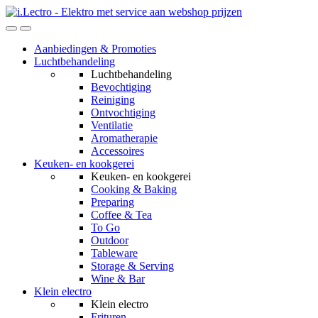
Skip
Skip
to
to
navigation
content
Aanbiedingen & Promoties
Luchtbehandeling
Luchtbehandeling
Bevochtiging
Reiniging
Ontvochtiging
Ventilatie
Aromatherapie
Accessoires
Keuken- en kookgerei
Keuken- en kookgerei
Cooking & Baking
Preparing
Coffee & Tea
To Go
Outdoor
Tableware
Storage & Serving
Wine & Bar
Klein electro
Klein electro
Frituren